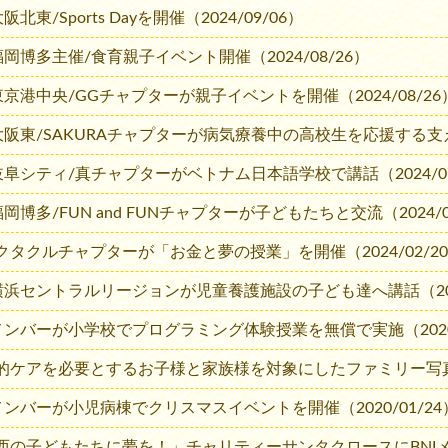
大阪北東/Sports Dayを開催（2024/09/06）
I福岡博多主催/食育親子イベント開催（2024/08/26）
I東京港中央/GGチャプターが親子イベントを開催（2024/08/26
I大阪東/SAKURAチャプターが病気療養中の高校生を応援する支え
I岐阜シティ/真チャプターがベトナム日本語学校で講話（2024/07
福岡博多/FUN and FUNチャプターが子どもたちと交流（2024/0
クタクルチャプターが「お金と夢の授業」を開催（2024/02/2
I横浜セントラルリージョンが児童養護施設の子ども達へ講話（2022
Iメンバーが小学校でプログラミング体験授業を無償で実施（2020/
的ケアを必要とするお子様と家族様を対象にしたファミリー写真撮影会
Iメンバーが小児病棟でクリスマスイベントを開催（2020/01/24
西の子どもたちに夢を！」チャリティーサンタクロースにBNIメンバ