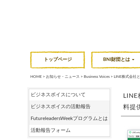
コ
ン
テ
ン
ツ
へ
ス
トップページ
BNI財団とは
キ
ッ
HOME
>
お知らせ・ニュース
>
Business Voices
>
LINE株式会
プ
ビジネスボイスについて
LI
ビジネスボイスの活動報告
料提
FutureleadersWeekプログラムとは
活動報告フォーム