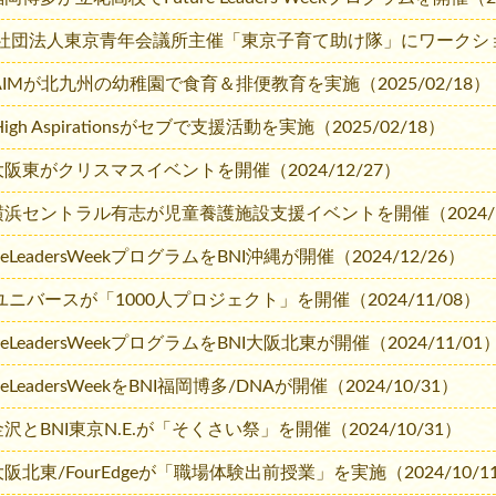
社団法人東京青年会議所主催「東京子育て助け隊」にワークショップ
 AIMが北九州の幼稚園で食育＆排便教育を実施（2025/02/18）
 High Aspirationsがセブで支援活動を実施（2025/02/18）
I大阪東がクリスマスイベントを開催（2024/12/27）
I横浜セントラル有志が児童養護施設支援イベントを開催（2024/1
ureLeadersWeekプログラムをBNI沖縄が開催（2024/12/26）
 ユニバースが「1000人プロジェクト」を開催（2024/11/08）
ureLeadersWeekプログラムをBNI大阪北東が開催（2024/11/01
ureLeadersWeekをBNI福岡博多/DNAが開催（2024/10/31）
金沢とBNI東京N.E.が「そくさい祭」を開催（2024/10/31）
大阪北東/FourEdgeが「職場体験出前授業」を実施（2024/10/1