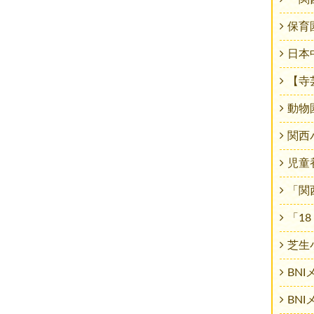
保育
日本
【寺芸
動物
関西パ
児童
「関
「1
芝生
BN
BN