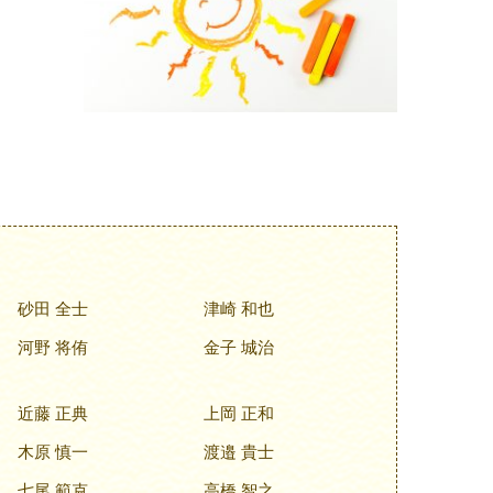
砂田 全士
津崎 和也
河野 将侑
金子 城治
近藤 正典
上岡 正和
木原 慎一
渡邉 貴士
七尾 範克
高橋 智之