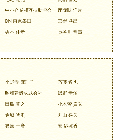
中小企業相互扶助協会
座間味 洋次
BNI東京墨田
宮嵜 勝己
栗本 佳孝
長谷川 哲章
小野寺 麻理子
斉藤 達也
昭和建設株式会社
磯野 幸治
田島 寛之
小木曽 貴弘
金城 智史
丸山 喜久
篠原 一廣
安 紗弥香