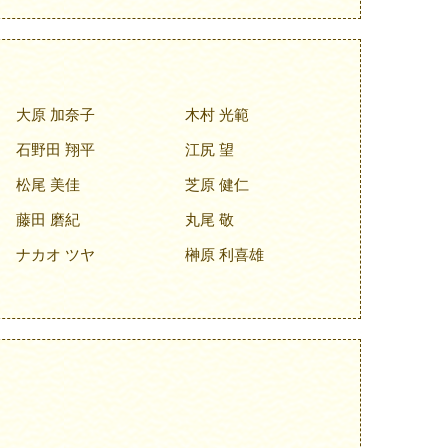
大原 加奈子
木村 光範
石野田 翔平
江尻 望
松尾 美佳
芝原 健仁
藤田 磨紀
丸尾 敬
ナカオ ツヤ
榊原 利喜雄