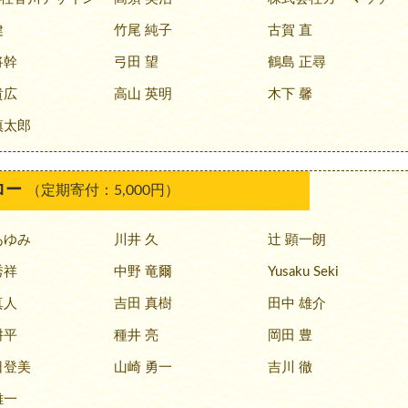
健
竹尾 純子
古賀 直
将幹
弓田 望
鶴島 正尋
貴広
高山 英明
木下 馨
慎太郎
ロー
（定期寄付：5,000円）
あゆみ
川井 久
辻 顕一朗
秀祥
中野 竜爾
Yusaku Seki
真人
吉田 真樹
田中 雄介
耕平
種井 亮
岡田 豊
日登美
山崎 勇一
吉川 徹
雄一