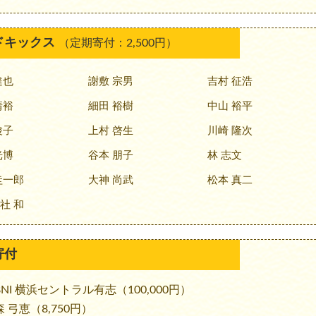
ドキックス
（定期寄付：2,500円）
達也
謝敷 宗男
吉村 征浩
靖裕
細田 裕樹
中山 裕平
綾子
上村 啓生
川崎 隆次
光博
谷本 朋子
林 志文
圭一郎
大神 尚武
松本 真二
社 和
寄付
NI 横浜セントラル有志（100,000円）
 弓恵（8,750円）