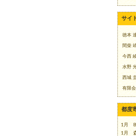
サイ
徳本 
間柴 
今西 
水野 
西城 
有限会
都度
1月 B
1月 森