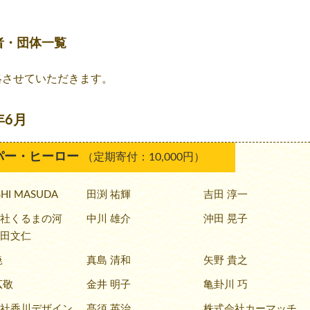
。
者・団体一覧
略させていただきます。
年6月
パー・ヒーロー
（定期寄付：10,000円）
SHI MASUDA
田渕 祐輝
吉田 淳一
社くるまの河
中川 雄介
沖田 晃子
田文仁
暁
真島 清和
矢野 貴之
広敬
金井 明子
亀卦川 巧
社香川デザイン
髙須 英治
株式会社カーマッチ