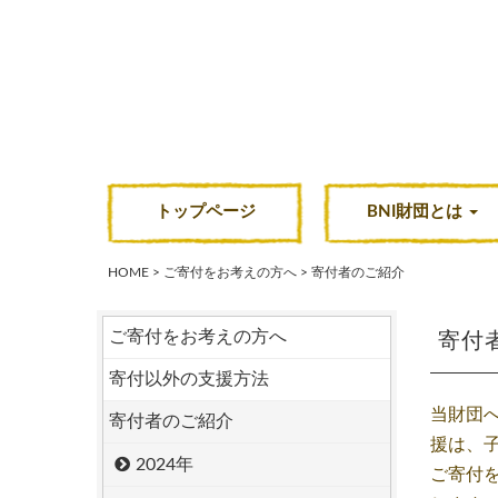
コ
ン
テ
ン
ツ
へ
ス
トップページ
BNI財団とは
キ
ッ
HOME
>
ご寄付をお考えの方へ
>
寄付者のご紹介
プ
ご寄付をお考えの方へ
寄付
寄付以外の支援方法
当財団
寄付者のご紹介
援は、
2024年
ご寄付