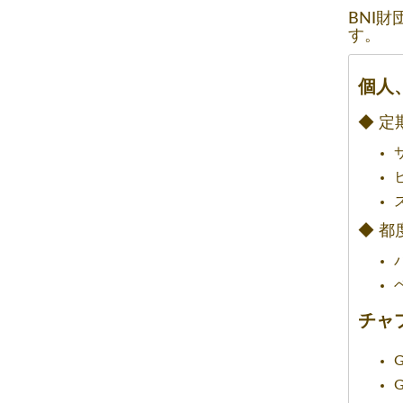
BNI
す。
個人
◆ 定
◆ 都
チャ