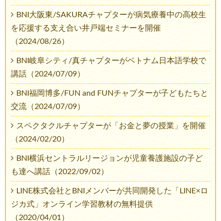
BNI大阪東/SAKURAチャプターが病気療養中の高校生
を応援する支え合い井戸端セミナーを開催
（2024/08/26）
BNI岐阜シティ/真チャプターがベトナム日本語学校で
講話（2024/07/09）
BNI福岡博多/FUN and FUNチャプターが子どもたちと
交流（2024/07/09）
スペクタクルチャプターが「お金と夢の授業」を開催
（2024/02/20）
BNI横浜セントラルリージョンが児童養護施設の子ど
も達へ講話（2022/09/02）
LINE株式会社とBNIメンバーが共同開発した「LINE×ロ
ジカ式」オンライン学習教材の無料提供
（2020/04/01）