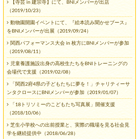
【寺芸 in 建宗寺】にて、BNIメンバーが出店
（2019/10/23）
動物園開園イベントにて、『絵本読み聞かせブース』
をBNIメンバーが出展（2019/09/24）
関西パフォーマンス大会 in 枚方にBNIメンバーが参加
（2019/08/11）
児童養護施設出身の高校生たちをBNIトレーニングの
会場代で支援（2019/02/08）
「関西2府4県の子どもたちに夢を！」チャリティーサ
ンタクロースにBNIメンバーが参加（2019/01/07）
「18トリソミーのこどもたち写真展」開催支援
（2018/10/06）
芝生小学校への出前授業と、実際の職場を見る社会見
学を継続提供中（2018/06/28）