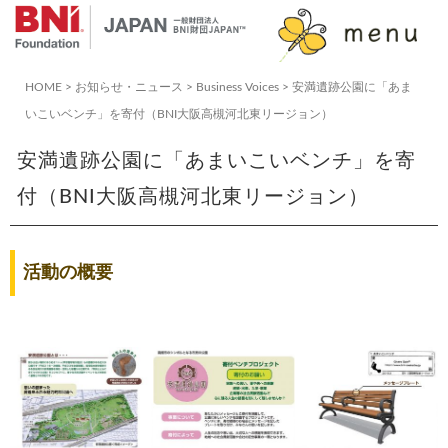
コ
ン
テ
HOME
>
お知らせ・ニュース
>
Business Voices
>
安満遺跡公園に「あま
ン
いこいベンチ」を寄付（BNI大阪高槻河北東リージョン）
ツ
へ
安満遺跡公園に「あまいこいベンチ」を寄
ス
付（BNI大阪高槻河北東リージョン）
キ
ッ
プ
活動の概要