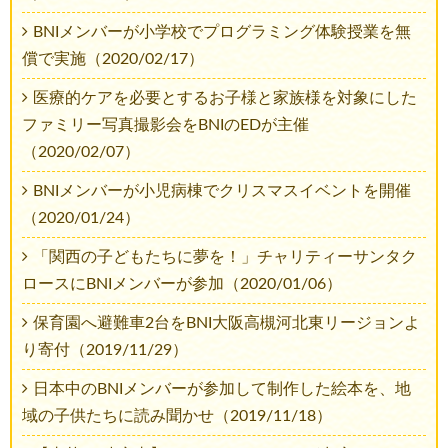
BNIメンバーが小学校でプログラミング体験授業を無
償で実施（2020/02/17）
医療的ケアを必要とするお子様と家族様を対象にした
ファミリー写真撮影会をBNIのEDが主催
（2020/02/07）
BNIメンバーが小児病棟でクリスマスイベントを開催
（2020/01/24）
「関西の子どもたちに夢を！」チャリティーサンタク
ロースにBNIメンバーが参加（2020/01/06）
保育園へ避難車2台をBNI大阪高槻河北東リージョンよ
り寄付（2019/11/29）
日本中のBNIメンバーが参加して制作した絵本を、地
域の子供たちに読み聞かせ（2019/11/18）