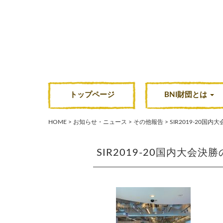
コ
ン
テ
ン
ツ
へ
ス
トップページ
BNI財団とは
キ
ッ
HOME
>
お知らせ・ニュース
>
その他報告
>
SIR2019-20国
プ
SIR2019-20国内大会決